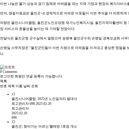
이번 나눔은 물가 상승과 경기 침체로 어려움을 겪는 지역 가정과 현장의 복지서비스
먼저, 명절지원금은 울진군 내 경제적으로 어려운 이웃들이 이번 추석을 더 따뜻하게 보낼
차량은 울진시니어클럽, 울진군노인요양원 재가노인복지시설, 울진지역자활센터 등 3곳
장 서비스의 효율성을 높이는 데 기여할 전망이다.
전달식은 울진군청 군수실에서 열렸으며 송병복 울진군수와 손병일 경북모금회 사무처
손병일 사무처장은 “울진군민들이 이번 지원으로 어려움을 이겨내고 풍성한 명절을 보
다.
0
Comments
로그인한 회원만 댓글 등록이 가능합니다.
목록
번호
제목
이름
날짜
조회
13
울진시니어클럽, 2025년 노인일자리 발대식
최고관리자
690
2025.02.20
최고관리자
2025.02.20
690
12
울진군, 찾아가는 어르신 빨래방 1호점 개소