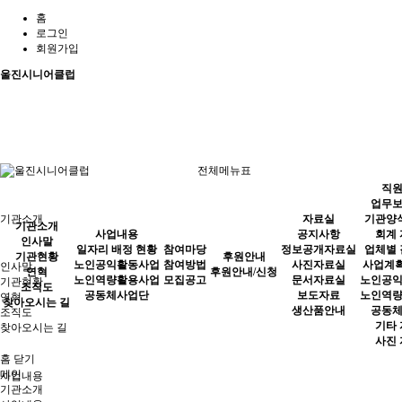
홈
로그인
회원가입
울진시니어클럽
전체메뉴표
직
업무
기관소개
자료실
기관양
기관소개
사업내용
공지사항
회계
인사말
일자리 배정 현황
참여마당
정보공개자료실
업체별
기관현황
후원안내
노인공익활동사업
참여방법
사진자료실
사업계획
인사말
연혁
후원안내/신청
노인역량활용사업
모집공고
문서자료실
노인공
기관현황
조직도
공동체사업단
보도자료
노인역
연혁
찾아오시는 길
생산품안내
공동
조직도
기타
찾아오시는 길
사진
홈
닫기
메인
사업내용
기관소개