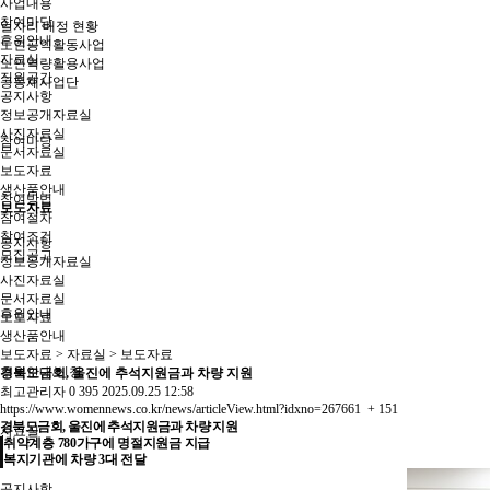
사업내용
참여마당
일자리 배정 현황
후원안내
노인공익활동사업
자료실
노인역량활용사업
직원공간
공동체사업단
공지사항
정보공개자료실
사진자료실
참여마당
문서자료실
보도자료
생산품안내
참여방법
보도자료
참여절차
참여조건
공지사항
모집공고
정보공개자료실
사진자료실
문서자료실
후원안내
보도자료
생산품안내
보도자료
> 자료실 > 보도자료
후원안내/신청
경북모금회, 울진에 추석지원금과 차량 지원
최고관리자
0
395
2025.09.25 12:58
https://www.womennews.co.kr/news/articleView.html?idxno=267661
+ 151
경북모금회, 울진에 추석지원금과 차량 지원
자료실
취약계층 780가구에 명절지원금 지급
복지기관에 차량 3대 전달
공지사항