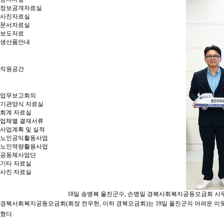
정보공개자료실
사진자료실
문서자료실
보도자료
생산품안내
직원공간
업무보고회의
기관양식 자료실
회계 자료실
업체별 결재서류
사업계획 및 실적
노인공익활동사업
노인역량활용사업
공동체사업단
기타 자료실
사진 자료실
18일 송병복 울진군수, 손병일 경북사회복지공동모금회 사
경북사회복지공동모금회(회장 전우헌, 이하 경북모금회)는 19일 울진군의 어려운 이웃
혔다.