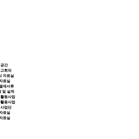
원공간
보고회의
식 자료실
 자료실
 결재서류
 및 실적
익활동사업
량활용사업
체사업단
 자료실
 자료실