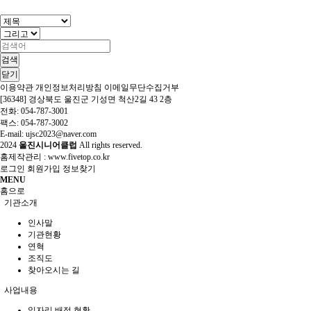
검색
닫기
이용약관
개인정보처리방침
이메일무단수집거부
[36348] 경상북도 울진군 기성면 척산2길 43 2층
전화: 054-787-3001
팩스: 054-787-3002
E-mail: ujsc2023@naver.com
2024
울진시니어클럽
All rights reserved.
홈제작관리 :
www.fivetop.co.kr
로그인
회원가입
정보찾기
MENU
홈으로
기관소개
인사말
기관현황
연혁
조직도
찾아오시는 길
사업내용
일자리 배정 현황