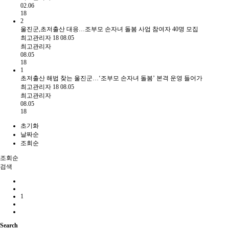
02.06
18
2
울진군,초저출산 대응…조부모 손자녀 돌봄 사업 참여자 40명 모집
최고관리자
18
08.05
최고관리자
08.05
18
1
초저출산 해법 찾는 울진군…‘조부모 손자녀 돌봄’ 본격 운영 들어가
최고관리자
18
08.05
최고관리자
08.05
18
초기화
날짜순
조회순
조회순
검색
1
Search