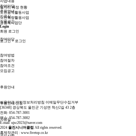
사업내용
참여마당
일자리 배정 현황
후원안내
노인공익활동사업
자료실
노인역량활용사업
직원공간
공동체사업단
Login
회원 로그인
참여마당
로그인
> 로그인
참여방법
참여절차
참여조건
모집공고
후원안내
이용약관
개인정보처리방침
이메일무단수집거부
후원안내/신청
[36348] 경상북도 울진군 기성면 척산2길 43 2층
전화: 054-787-3001
팩스: 054-787-3002
자료실
E-mail: ujsc2023@naver.com
2024
울진시니어클럽
All rights reserved.
홈제작관리 :
www.fivetop.co.kr
공지사항