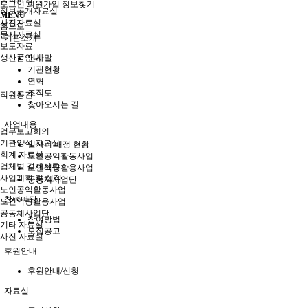
로그인
회원가입
정보찾기
정보공개자료실
MENU
사진자료실
홈으로
문서자료실
기관소개
보도자료
생산품안내
인사말
기관현황
연혁
조직도
직원공간
찾아오시는 길
사업내용
업무보고회의
기관양식 자료실
일자리 배정 현황
회계 자료실
노인공익활동사업
업체별 결재서류
노인역량활용사업
사업계획 및 실적
공동체사업단
노인공익활동사업
참여마당
노인역량활용사업
공동체사업단
참여방법
기타 자료실
모집공고
사진 자료실
후원안내
후원안내/신청
자료실