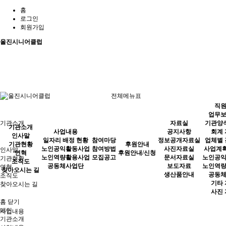
홈
로그인
회원가입
울진시니어클럽
전체메뉴표
직
업무
기관소개
자료실
기관양
기관소개
사업내용
공지사항
회계
인사말
일자리 배정 현황
참여마당
정보공개자료실
업체별
기관현황
후원안내
노인공익활동사업
참여방법
사진자료실
사업계획
인사말
연혁
후원안내/신청
노인역량활용사업
모집공고
문서자료실
노인공
기관현황
조직도
공동체사업단
보도자료
노인역
연혁
찾아오시는 길
생산품안내
공동
조직도
기타
찾아오시는 길
사진
홈
닫기
메인
사업내용
기관소개