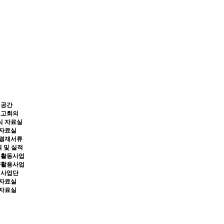
원공간
보고회의
식 자료실
 자료실
 결재서류
 및 실적
익활동사업
량활용사업
체사업단
 자료실
 자료실