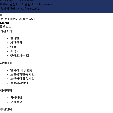
E-mail: ujsc2023@naver.com
2024
울진시니어클럽
All rights reserved.
홈제작관리 :
www.fivetop.co.kr
로그인
회원가입
정보찾기
MENU
홈으로
기관소개
인사말
기관현황
연혁
조직도
찾아오시는 길
사업내용
일자리 배정 현황
노인공익활동사업
노인역량활용사업
공동체사업단
참여마당
참여방법
모집공고
후원안내