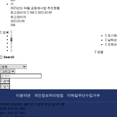
428
11
2025년도 04월 공동체사업 추진현황
최고관리자
568
2025.05.09
최고관리자
2025.05.09
568
검색
초기화
1
날짜순
2
조회순
정렬
Search
검색
닫기
이용약관
개인정보처리방침
이메일무단수집거부
[36348] 경상북도 울진군 기성면 척산2길 43 2층
전화: 054-787-3001
팩스: 054-787-3002