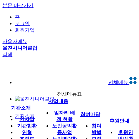
본문 바로가기
홈
로그인
회원가입
사용자메뉴
울진시니어클럽
검색
전체메뉴
전체메뉴표
사업내용
기관소개
일자리 배
참여마당
기관소개
인사말
정 현황
후원안내
기관현황
노인공익활
참여
연혁
동사업
방법
후원안
조직도
노인역량활
모집
내/신청