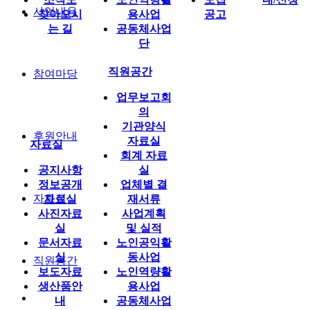
사업내용
찾아오시
용사업
공고
는 길
공동체사업
단
직원공간
참여마당
업무보고회
의
기관양식
후원안내
자료실
자료실
회계 자료
공지사항
실
정보공개
업체별 결
자료실
자료실
재서류
사진자료
사업계획
실
및 실적
문서자료
노인공익활
실
동사업
직원공간
보도자료
노인역량활
생산품안
용사업
내
공동체사업