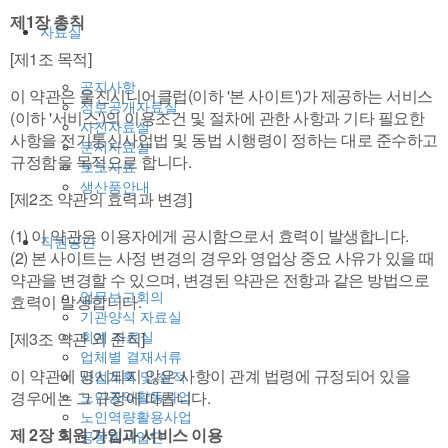
제1장 총칙
자료실
[제1조 목적]
공지사항
이 약관은 울진시니어클럽(이하 '본 사이트')가 제공하는 서비스
정보공개자료실
(이하 '서비스')의 이용조건 및 절차에 관한 사항과 기타 필요한
사진자료실
사항을 전기통신사업법 및 동법 시행령이 정하는 대로 준수하고
문서자료실
규정함을 목적으로 합니다.
보도자료
생산품안내
[제2조 약관의 효력과 변경]
(1) 이 약관은 이용자에게 공시함으로서 효력이 발생합니다.
직원공간
(2) 본 사이트는 사정 변경의 경우와 영업상 중요 사유가 있을 때
약관을 변경할 수 있으며, 변경된 약관은 전항과 같은 방법으로
업무보고회의
효력이 발생합니다.
기관양식 자료실
회계 자료실
[제3조 약관 외 준칙]
업체별 결재서류
이 약관에 명시되지 않은 사항이 관계 법령에 규정되어 있을
사업계획 및 실적
경우에는 그 규정에 따릅니다.
노인공익활동사업
노인역량활용사업
제 2장 회원 가입과 서비스 이용
공동체사업단