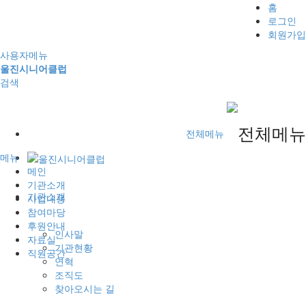
홈
로그인
회원가입
사용자메뉴
울진시니어클럽
검색
전체메뉴
메뉴
메인
기관소개
기관소개
사업내용
참여마당
후원안내
인사말
자료실
기관현황
직원공간
연혁
조직도
찾아오시는 길