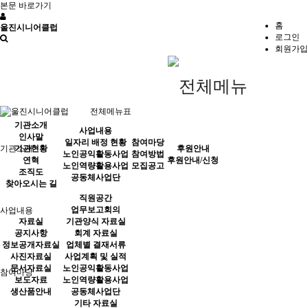
본문 바로가기
홈
울진시니어클럽
로그인
회원가입
전체메뉴표
기관소개
사업내용
인사말
일자리 배정 현황
참여마당
기관소개
기관현황
후원안내
노인공익활동사업
참여방법
연혁
후원안내/신청
노인역량활용사업
모집공고
조직도
공동체사업단
찾아오시는 길
직원공간
업무보고회의
사업내용
자료실
기관양식 자료실
공지사항
회계 자료실
정보공개자료실
업체별 결재서류
사진자료실
사업계획 및 실적
문서자료실
노인공익활동사업
참여마당
보도자료
노인역량활용사업
생산품안내
공동체사업단
기타 자료실