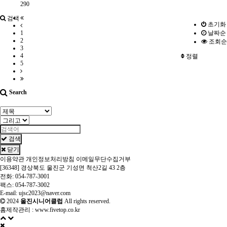
290
검색
초기화
1
날짜순
2
조회순
3
4
정렬
5
Search
검색
닫기
이용약관
개인정보처리방침
이메일무단수집거부
[36348] 경상북도 울진군 기성면 척산2길 43 2층
전화: 054-787-3001
팩스: 054-787-3002
E-mail: ujsc2023@naver.com
2024
울진시니어클럽
All rights reserved.
홈제작관리 :
www.fivetop.co.kr