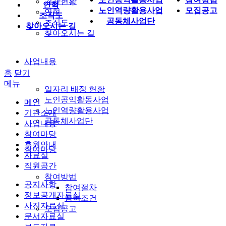
기관현황
연혁
노인역량활용사업
모집공고
연혁
조직도
공동체사업단
조직도
찾아오시는 길
찾아오시는 길
사업내용
홈
닫기
메뉴
일자리 배정 현황
노인공익활동사업
메인
노인역량활용사업
기관소개
공동체사업단
사업내용
참여마당
후원안내
참여마당
자료실
직원공간
참여방법
공지사항
참여절차
정보공개자료실
참여조건
사진자료실
모집공고
문서자료실