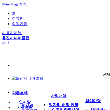
본문 바로가기
홈
로그인
회원가입
사용자메뉴
울진시니어클럽
검색
전
기관소개
기관소개
사업내용
참여마당
인사말
일자리 배정 현황
인사말
기관현황
노인공익활동사업
참여방법