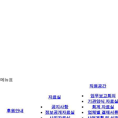
체메뉴표
직원공간
업무보고회의
자료실
기관양식 자료
공지사항
회계 자료실
후원안내
정보공개자료실
업체별 결재서
사진자료실
사업계획 및 실