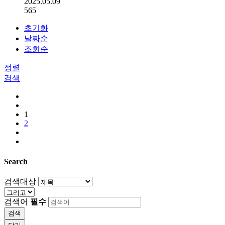
2025.05.09
565
초기화
날짜순
조회순
정렬
검색
1
2
Search
검색대상
검색어
필수
검색