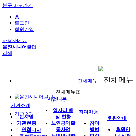
본문 바로가기
홈
로그인
회원가입
사용자메뉴
울진시니어클럽
검색
전체메뉴
전체메뉴표
사업내용
기관소개
일자리 배
참여마당
기관소개
인사말
정 현황
후원안내
기관현황
노인공익활
참여
연혁
동사업
방법
후원안
인사말
조직도
노인역량활
모집
내/신청