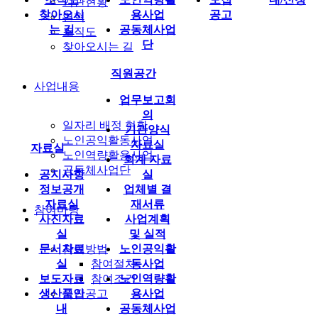
기관현황
찾아오시
용사업
공고
연혁
는 길
공동체사업
조직도
단
찾아오시는 길
직원공간
사업내용
업무보고회
의
일자리 배정 현황
기관양식
노인공익활동사업
자료실
자료실
노인역량활용사업
회계 자료
공동체사업단
공지사항
실
정보공개
업체별 결
자료실
재서류
참여마당
사진자료
사업계획
실
및 실적
문서자료
참여방법
노인공익활
실
참여절차
동사업
보도자료
참여조건
노인역량활
생산품안
모집공고
용사업
내
공동체사업