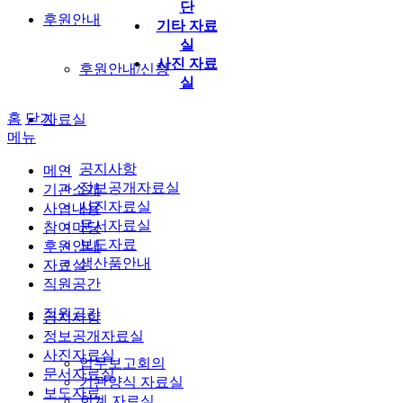
단
후원안내
기타 자료
실
사진 자료
후원안내/신청
실
홈
닫기
자료실
메뉴
공지사항
메인
정보공개자료실
기관소개
사진자료실
사업내용
문서자료실
참여마당
보도자료
후원안내
생산품안내
자료실
직원공간
직원공간
공지사항
정보공개자료실
사진자료실
업무보고회의
문서자료실
기관양식 자료실
보도자료
회계 자료실