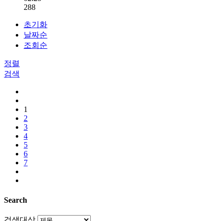
288
초기화
날짜순
조회순
정렬
검색
1
2
3
4
5
6
7
Search
검색대상