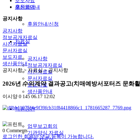
보도자료
후원안내
생산품안내
공지사항
후원안내/신청
공지사항
정보공개자료실
자료실
사진자료실
문서자료실
보도자료
공지사항
생산품안내
정보공개자료실
공지사항
> 자료실 > 공지사항
사진자료실
문서자료실
2026년 수의계약 결과공고(치매예방서포터즈 문화활
보도자료
생산품안내
이시양
0
145
06.17 12:02
직원공간
업무보고회의
0
Comments
기관양식 자료실
로그인한 회원만 댓글 등록이 가능합니다.
회계 자료실