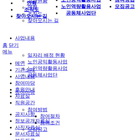
기관현황
연혁
노인역량활용사업
모집공고
연혁
조직도
공동체사업단
조직도
찾아오시는 길
찾아오시는 길
사업내용
홈
닫기
메뉴
일자리 배정 현황
노인공익활동사업
메인
노인역량활용사업
기관소개
공동체사업단
사업내용
참여마당
후원안내
참여마당
자료실
직원공간
참여방법
공지사항
참여절차
정보공개자료실
참여조건
사진자료실
모집공고
문서자료실