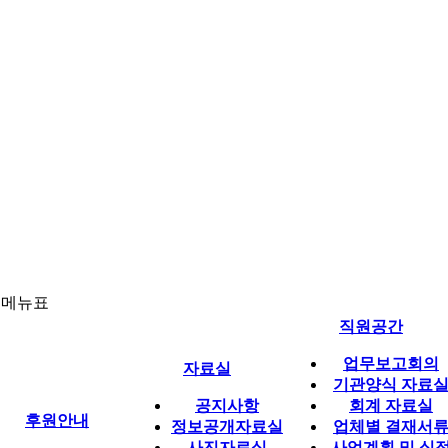
체메뉴표
직원공간
업무보고회의
자료실
기관양식 자료
공지사항
회계 자료실
후원안내
정보공개자료실
업체별 결재서
사진자료실
사업계획 및 실