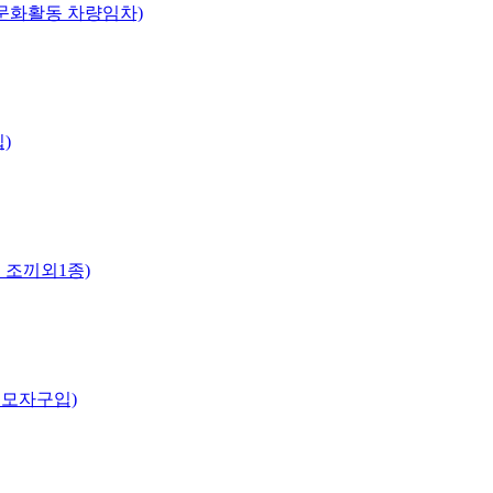
 문화활동 차량임차)
)
 조끼외1종)
 모자구입)