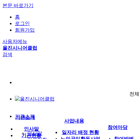
본문 바로가기
홈
로그인
회원가입
사용자메뉴
울진시니어클럽
검색
전
기관소개
기관소개
사업내용
참여마당
인사말
일자리 배정 현황
인사말
기관현황
노인공익활동사업
참여방법