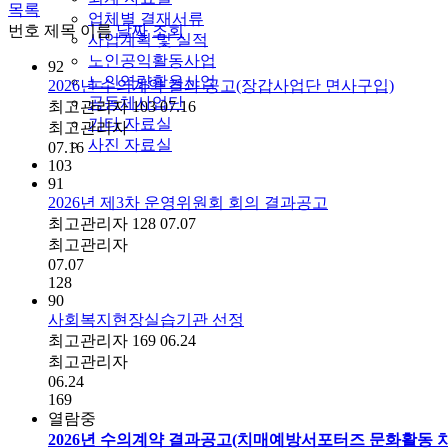
목록
업체별 결재서류
번호
제목
이름
날짜
조회
사업계획 및 실적
노인공익활동사업
92
노인역량활용사업
2026년 수의계약 결과 공고(장갑사업단 면사구입)
공동체사업단
최고관리자
103
07.16
기타 자료실
최고관리자
사진 자료실
07.16
103
91
2026년 제3차 운영위원회 회의 결과공고
최고관리자
128
07.07
최고관리자
07.07
128
90
사회복지현장실습기관 선정
최고관리자
169
06.24
최고관리자
06.24
169
열람중
2026년 수의계약 결과공고(치매예방서포터즈 문화활동 