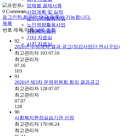
업체별 결재서류
0
Comments
사업계획 및 실적
로그인한 회원만 댓글 등록이 가능합니다.
노인공익활동사업
목록
노인역량활용사업
번호
제목
이름
날짜
조회
공동체사업단
기타 자료실
92
사진 자료실
2026년 수의계약 결과 공고(장갑사업단 면사구입)
최고관리자
103
07.16
최고관리자
07.16
103
91
2026년 제3차 운영위원회 회의 결과공고
최고관리자
128
07.07
최고관리자
07.07
128
90
사회복지현장실습기관 선정
최고관리자
170
06.24
최고관리자