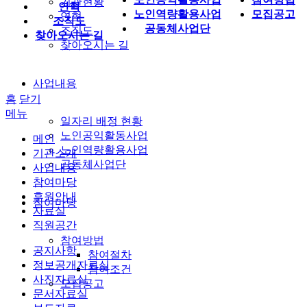
기관현황
연혁
노인역량활용사업
모집공고
연혁
조직도
공동체사업단
조직도
찾아오시는 길
찾아오시는 길
사업내용
홈
닫기
메뉴
일자리 배정 현황
노인공익활동사업
메인
노인역량활용사업
기관소개
공동체사업단
사업내용
참여마당
후원안내
참여마당
자료실
직원공간
참여방법
공지사항
참여절차
정보공개자료실
참여조건
사진자료실
모집공고
문서자료실