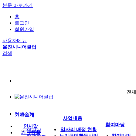
본문 바로가기
홈
로그인
회원가입
사용자메뉴
울진시니어클럽
검색
전
기관소개
기관소개
사업내용
참여마당
인사말
일자리 배정 현황
인사말
기관현황
노인공익활동사업
참여방법