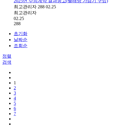
2025년 수의계약 결과공고(빨래방 가습기 구입)
최고관리자
288
02.25
최고관리자
02.25
288
초기화
날짜순
조회순
정렬
검색
1
2
3
4
5
6
7