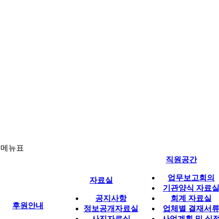
체메뉴표
직원공간
업무보고회의
자료실
기관양식 자료
공지사항
회계 자료실
후원안내
정보공개자료실
업체별 결재서
사진자료실
사업계획 및 실