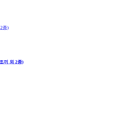
2종)
끼 외 2종)