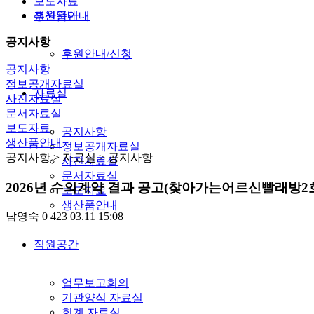
보도자료
후원안내
생산품안내
공지사항
후원안내/신청
공지사항
정보공개자료실
자료실
사진자료실
문서자료실
보도자료
공지사항
생산품안내
정보공개자료실
공지사항
> 자료실 > 공지사항
사진자료실
문서자료실
2026년 수의계약 결과 공고(찾아가는어르신빨래방2호
보도자료
생산품안내
남영숙
0
423
03.11 15:08
직원공간
업무보고회의
기관양식 자료실
회계 자료실